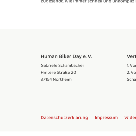
zugesandt. Wie immer schnell und unkomplizi
Human Biker Day e. V.
Ver
Gabriele Schambacher
1. V
Hintere Straße 20
2. V
37154 Northeim
Sch
Datenschutzerklärung
Impressum
Wide