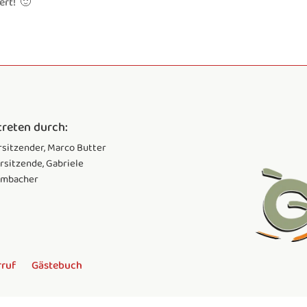
ert! 🙂
treten durch:
orsitzender, Marco Butter
orsitzende, Gabriele
ambacher
rruf
Gästebuch